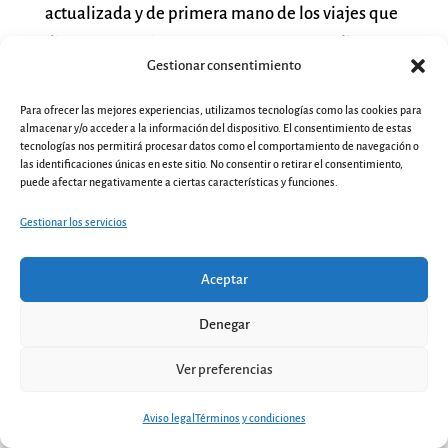
actualizada y de primera mano de los viajes que
diseñamos, así como ofrecer a nuestros clientes
Gestionar consentimiento
nuevos destinos, de una manera totalmente
exclusiva y personalizada.
Para ofrecer las mejores experiencias, utilizamos tecnologías como las cookies para
almacenar y/o acceder a la información del dispositivo. El consentimiento de estas
tecnologías nos permitirá procesar datos como el comportamiento de navegación o
las identificaciones únicas en este sitio. No consentir o retirar el consentimiento,
puede afectar negativamente a ciertas características y funciones.
Facebook:
Indika Viajes
Gestionar los servicios
Aceptar
Instagram:
@indikaviajes
Denegar
Ver preferencias
2
Email:
@ofni
moc.sejaivakidni
Contacta
Aviso legal
Términos y condiciones
Open
chaty