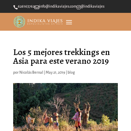
626163762
info@indikaviajes.com
@indikaviajes



Los 5 mejores trekkings en
Asia para este verano 2019
por
Nicolás Bernal
|
May 21, 2019
|
blog