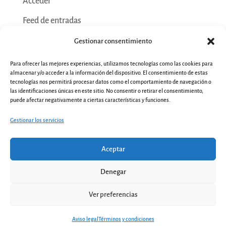
Acceder
Feed de entradas
Feed de comentarios
Gestionar consentimiento
WordPress.org
Para ofrecer las mejores experiencias, utilizamos tecnologías como las cookies para
almacenar y/o acceder a la información del dispositivo. El consentimiento de estas
tecnologías nos permitirá procesar datos como el comportamiento de navegación o
las identificaciones únicas en este sitio. No consentir o retirar el consentimiento,
puede afectar negativamente a ciertas características y funciones.
Gestionar los servicios
Aceptar
Denegar
Ver preferencias
2
Aviso legal
|
Condiciones generales de
Contacta
contratación
|
Preguntas frecuentes
Aviso legal
Términos y condiciones
Open