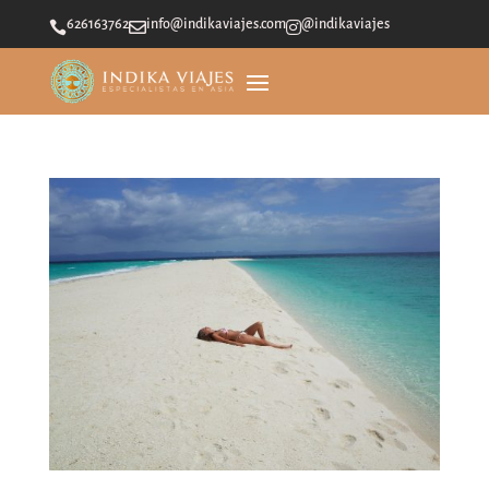
626163762
info@indikaviajes.com
@indikaviajes


