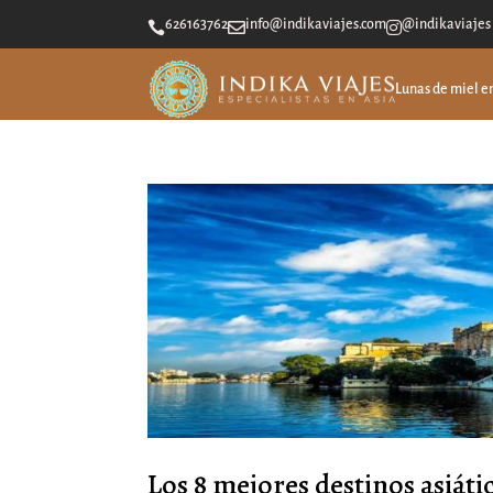
626163762
info@indikaviajes.com
@indikaviajes



Lunas de miel e
Los 8 mejores destinos asiáti