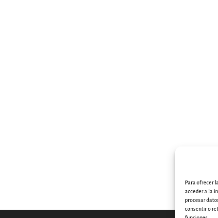
Para ofrecer 
acceder a la i
procesar datos
consentir o re
funciones.