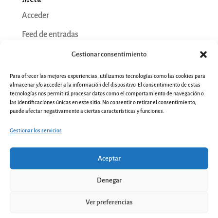
Acceder
Feed de entradas
Feed de comentarios
Gestionar consentimiento
WordPress.org
Para ofrecer las mejores experiencias, utilizamos tecnologías como las cookies para
almacenar y/o acceder a la información del dispositivo. El consentimiento de estas
tecnologías nos permitirá procesar datos como el comportamiento de navegación o
las identificaciones únicas en este sitio. No consentir o retirar el consentimiento,
puede afectar negativamente a ciertas características y funciones.
Gestionar los servicios
Aceptar
Denegar
Ver preferencias
2
Aviso legal
|
Condiciones generales de
Contacta