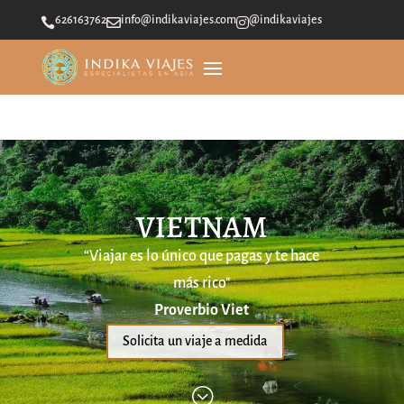
626163762
info@indikaviajes.com
@indikaviajes



VIETNAM
“Viajar es lo único que pagas y te hace
más rico"
Proverbio Viet
Solicita un viaje a medida
;