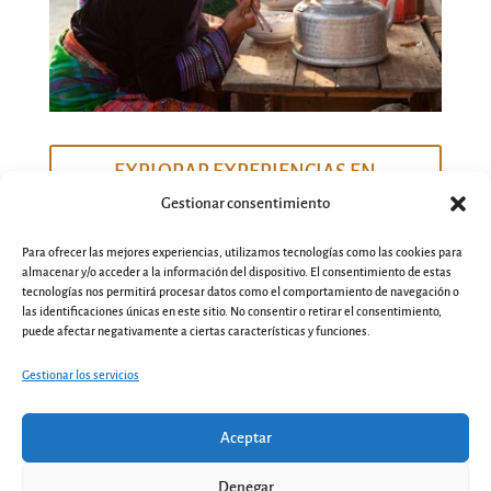
EXPLORAR EXPERIENCIAS EN
Gestionar consentimiento
VIETNAM
Para ofrecer las mejores experiencias, utilizamos tecnologías como las cookies para
almacenar y/o acceder a la información del dispositivo. El consentimiento de estas
tecnologías nos permitirá procesar datos como el comportamiento de navegación o
las identificaciones únicas en este sitio. No consentir o retirar el consentimiento,
puede afectar negativamente a ciertas características y funciones.
Gestionar los servicios
Aceptar
Denegar