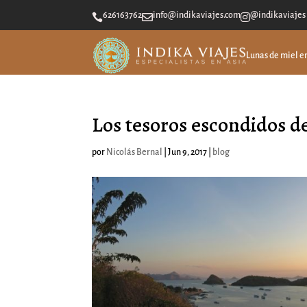
626163762
info@indikaviajes.com
@indikaviajes



Lunas de miel e
Los tesoros escondidos de
por
Nicolás Bernal
|
Jun 9, 2017
|
blog