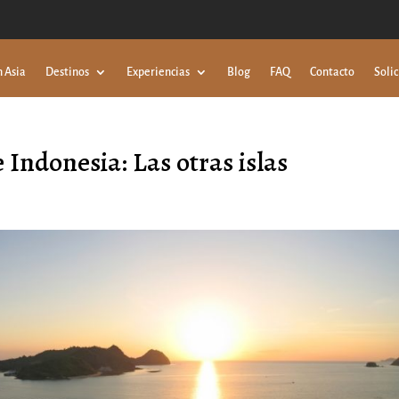
n Asia
Destinos
Experiencias
Blog
FAQ
Contacto
Solic
 Indonesia: Las otras islas