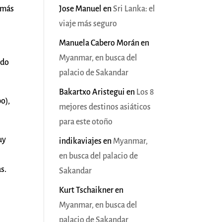
l más
Jose Manuel
en
Sri Lanka: el
viaje más seguro
Manuela Cabero Morán
en
Myanmar, en busca del
ndo
palacio de Sakandar
Bakartxo Aristegui
en
Los 8
o),
mejores destinos asiáticos
para este otoño
uy
indikaviajes
en
Myanmar,
en busca del palacio de
s.
Sakandar
Kurt Tschaikner
en
Myanmar, en busca del
palacio de Sakandar