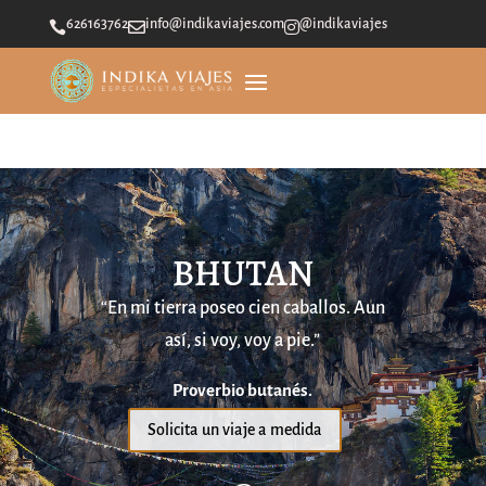
626163762
info@indikaviajes.com
@indikaviajes



BHUTAN
“En mi tierra poseo cien caballos. Aun
así, si voy, voy a pie.”
Proverbio butanés.
Solicita un viaje a medida