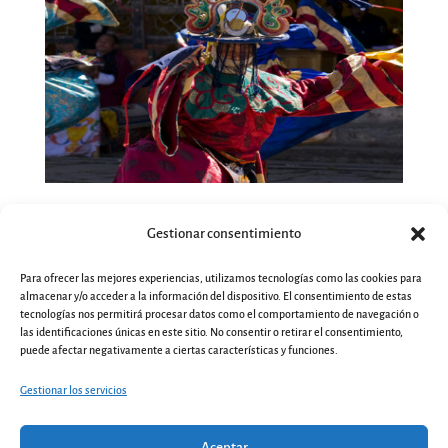
Gestionar consentimiento
EXPERIENCIAS EN BHUTAN
Para ofrecer las mejores experiencias, utilizamos tecnologías como las cookies para
almacenar y/o acceder a la información del dispositivo. El consentimiento de estas
tecnologías nos permitirá procesar datos como el comportamiento de navegación o
las identificaciones únicas en este sitio. No consentir o retirar el consentimiento,
puede afectar negativamente a ciertas características y funciones.
Gestionar los servicios
Aceptar