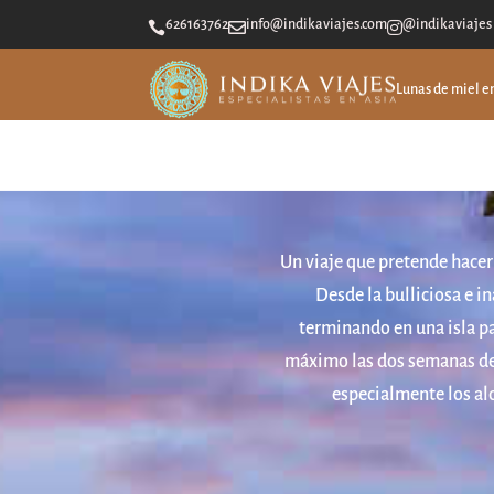
626163762
info@indikaviajes.com
@indikaviajes



Lunas de miel e
Un viaje que pretende hacer
Desde la bulliciosa e i
terminando en una isla pa
máximo las dos semanas del 
especialmente los al