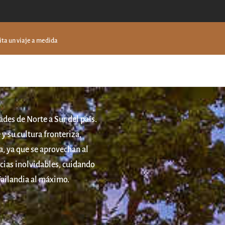
ita un viaje a medida
des de Norte a Sur del país.
y su cultura fronteriza,
a, ya que se aprovechan al
ncias inolvidables, cuidando
 Tailandia al máximo.