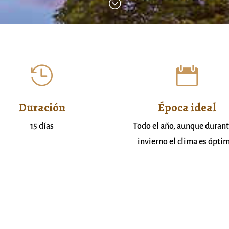
;


Duración
Época ideal
15 días
Todo el año, aunque durant
invierno el clima es ópti