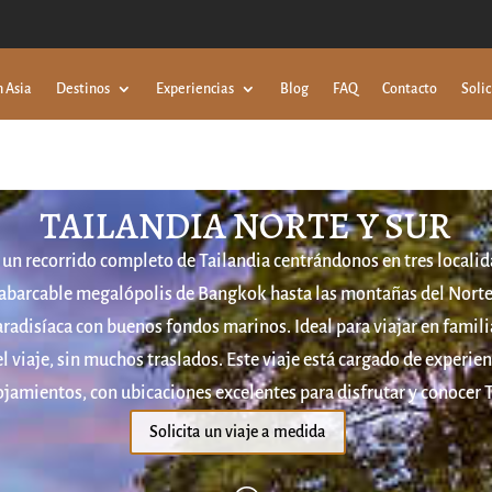
n Asia
Destinos
Experiencias
Blog
FAQ
Contacto
Solic
TAILANDIA NORTE Y SUR
 un recorrido completo de Tailandia centrándonos en tres localida
nabarcable megalópolis de Bangkok hasta las montañas del Norte 
radisíaca con buenos fondos marinos. Ideal para viajar en famili
viaje, sin muchos traslados. Este viaje está cargado de experie
ojamientos, con ubicaciones excelentes para disfrutar y conocer
Solicita un viaje a medida