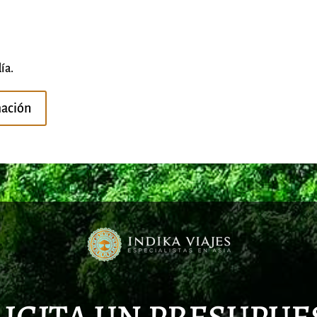
ía.
mación