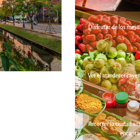
Disfrutar de los mejo
Ver el atardecer caye
Te
Recorrer la ciudad am
encanta