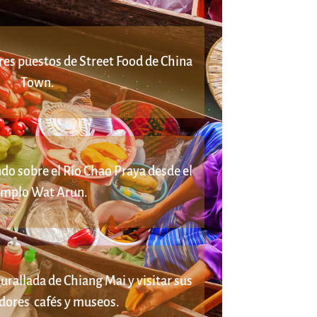
res puestos de Street Food de China
Town.
ndo sobre el Río Chao Praya desde el
mplo Wat Arun.
urallada de Chiang Mai y visitar sus
dores cafés y museos.