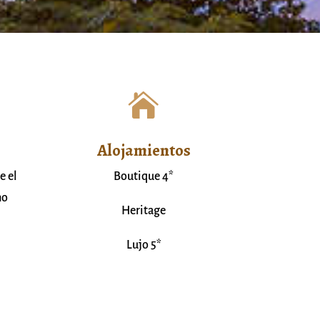

Alojamientos
e el
Boutique 4*
mo
Heritage
Lujo 5*