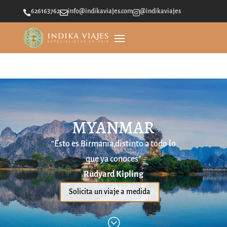
626163762
info@indikaviajes.com
@indikaviajes



MYANMAR
“Esto es Birmania,distinto a todo lo
que ya conoces"
Rudyard Kipling
Solicita un viaje a medida
;